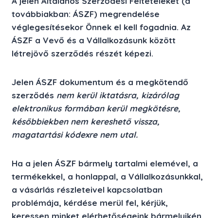
A jelen
Általános Szerződési Feltételeket
(a
továbbiakban: ÁSZF) megrendelése
véglegesítésekor Önnek el kell fogadnia. Az
ÁSZF a Vevő és a Vállalkozásunk között
létrejövő szerződés részét képezi.
Jelen ÁSZF dokumentum és a megkötendő
szerződés
nem kerül iktatásra, kizárólag
elektronikus formában kerül megkötésre,
későbbiekben nem kereshető vissza,
magatartási kódexre nem utal.
Ha a jelen ÁSZF bármely tartalmi elemével, a
termékekkel, a honlappal, a Vállalkozásunkkal,
a vásárlás részleteivel kapcsolatban
problémája, kérdése merül fel, kérjük,
keressen minket elérhetőségeink bármelyikén.