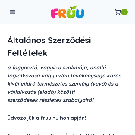
Skip
to
0
content
Általános Szerződési
Feltételek
a fogyasztó, vagyis a szakmája, önálló
foglalkozása vagy üzleti tevékenysége körén
kívül eljáró természetes személy (vevő) és a
vállalkozás (eladó) közötti
szerződések részletes szabályairól
Üdvözöljük a
fruu.hu
honlapján!