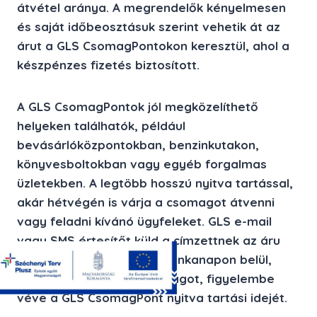
átvétel aránya. A megrendelők kényelmesen
és saját időbeosztásuk szerint vehetik át az
árut a GLS CsomagPontokon keresztül, ahol a
készpénzes fizetés biztosított.
A GLS CsomagPontok jól megközelíthető
helyeken találhatók, például
bevásárlóközpontokban, benzinkutakon,
könyvesboltokban vagy egyéb forgalmas
üzletekben. A legtöbb hosszú nyitva tartással,
akár hétvégén is várja a csomagot átvenni
vagy feladni kívánó ügyfeleket. GLS e-mail
vagy SMS értesítőt küld a címzettnek az áru
kiszállításáról. A vevő 5 munkanapon belül,
bármikor átveheti a csomagot, figyelembe
véve a GLS CsomagPont nyitva tartási idejét.