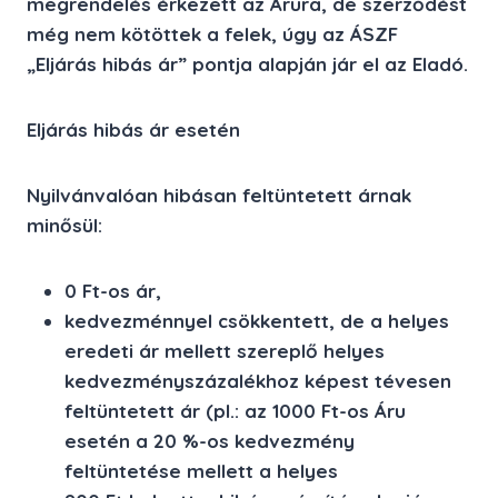
megrendelés érkezett az Árura, de szerződést
még nem kötöttek a felek, úgy az ÁSZF
„Eljárás hibás ár” pontja alapján jár el az Eladó.
Eljárás hibás ár esetén
Nyilvánvalóan hibásan feltüntetett árnak
minősül:
0 Ft-os ár,
kedvezménnyel csökkentett, de a helyes
eredeti ár mellett szereplő helyes
kedvezményszázalékhoz képest tévesen
feltüntetett ár (pl.: az 1000 Ft-os Áru
esetén a 20 %-os kedvezmény
feltüntetése mellett a helyes