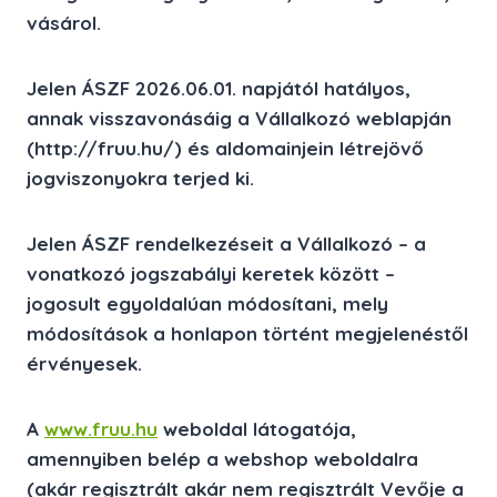
vásárol.
Jelen ÁSZF 2026.06.01. napjától hatályos,
annak visszavonásáig a Vállalkozó weblapján
(http://fruu.hu/) és aldomainjein létrejövő
jogviszonyokra terjed ki.
Jelen ÁSZF rendelkezéseit a Vállalkozó – a
vonatkozó jogszabályi keretek között –
jogosult egyoldalúan módosítani, mely
módosítások a honlapon történt megjelenéstől
érvényesek.
A
www.fruu.hu
weboldal látogatója,
amennyiben belép a webshop weboldalra
(akár regisztrált akár nem regisztrált Vevője a