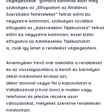
véglegesítése” gombra kattintás előtt még
szükséges az
„Elfogadom az Általános
Szerződési feltételeket”
felirat előtti kis
négyzetre kattintani, szükséges továbbá
elfogadni az „
Adatvédelmi Tájékoztató”
felirat
előtti kis négyzetre kattintani, ezzel külön
elfogadva az Adatkezelési Tájékoztatót
is, csak így lehet a rendelést véglegesíteni.
Amennyiben Vevő már beküldte a rendelését
és az visszaigazolásra is került és bármilyen
okból módosítani kívánja azt,
akkor
azonnal
vegye fel a kapcsolatot a
Vállalkozóval (rövid úton) e-mailen vagy
telefonon és jelezze részére azon
változásokat, melyeket szeretne rendelésén
módosítani.