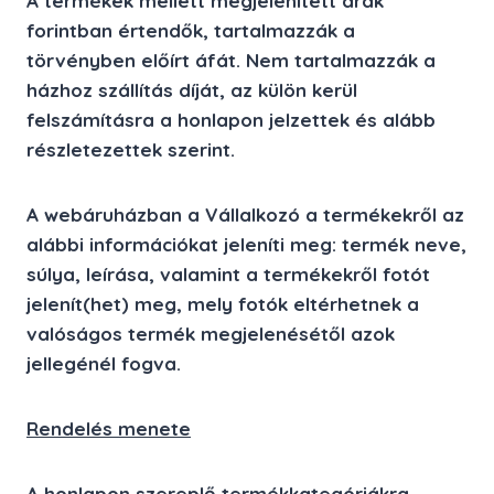
A termékek mellett megjelenített árak
forintban értendők, tartalmazzák a
törvényben előírt áfát. Nem tartalmazzák a
házhoz szállítás díját, az külön kerül
felszámításra a honlapon jelzettek és alább
részletezettek szerint.
A webáruházban a Vállalkozó a termékekről az
alábbi információkat jeleníti meg: termék neve,
súlya, leírása, valamint a termékekről fotót
jelenít(het) meg, mely fotók eltérhetnek a
valóságos termék megjelenésétől azok
jellegénél fogva.
Rendelés menete
A honlapon szereplő termékkategóriákra