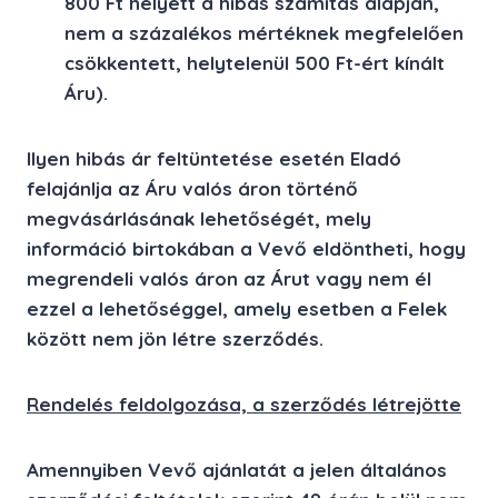
800 Ft helyett a hibás számítás alapján,
nem a százalékos mértéknek megfelelően
csökkentett, helytelenül 500 Ft-ért kínált
Áru).
Ilyen hibás ár feltüntetése esetén Eladó
felajánlja az Áru valós áron történő
megvásárlásának lehetőségét, mely
információ birtokában a Vevő eldöntheti, hogy
megrendeli valós áron az Árut vagy nem él
ezzel a lehetőséggel, amely esetben a Felek
között nem jön létre szerződés.
Rendelés feldolgozása, a szerződés létrejötte
Amennyiben Vevő ajánlatát a jelen általános