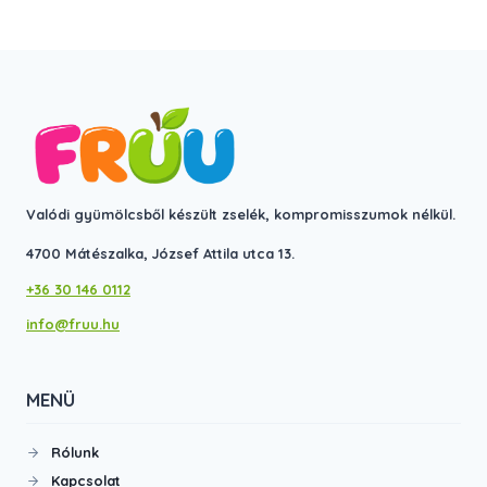
Ennek
Ennek
4
a
a
990 Ft
terméknek
terméknek
több
több
variációja
variációja
van.
van.
A
A
változatok
változatok
Valódi gyümölcsből készült zselék, kompromisszumok nélkül.
a
a
4700 Mátészalka, József Attila utca 13.
termékoldalon
termékoldalon
+36 30 146 0112
választhatók
választhatók
info@fruu.hu
ki
ki
MENÜ
Rólunk
Kapcsolat