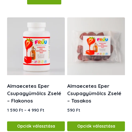
Almaecetes Eper
Almaecetes Eper
Csupagyümölcs Zselé
Csupagyümölcs Zselé
– Flakonos
– Tasakos
Ártartomány:
1 590
Ft
–
4 990
Ft
590
Ft
1
590 Ft
Opciók választása
Opciók választása
-