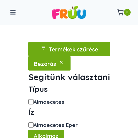
Skip
to
0
content
Termékek szűrése
Bezárás
Segítünk választani
Típus
Kategória
Almaecetes
Íz
Íz
Almaecetes Eper
Alkalmaz