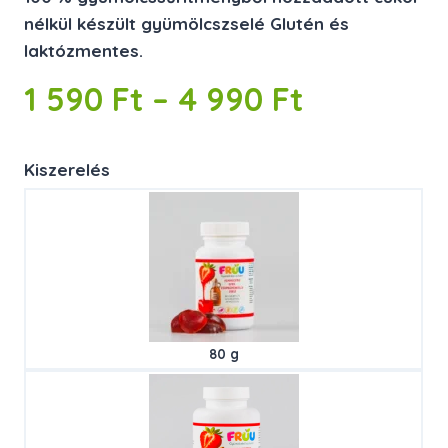
nélkül készült gyümölcszselé Glutén és
laktózmentes.
Ártartom
1 590
Ft
–
4 990
Ft
1
Kiszerelés
590 Ft
–
4
990 Ft
80 g