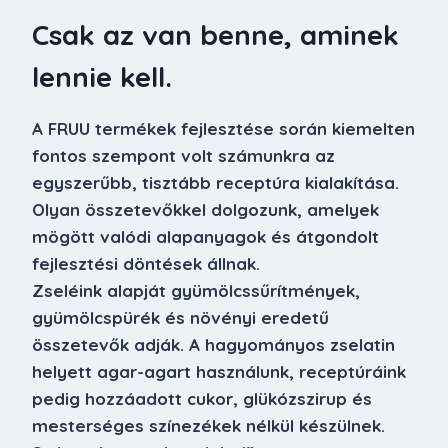
Csak az van benne, aminek
lennie kell.
A FRUU termékek fejlesztése során kiemelten
fontos szempont volt számunkra az
egyszerűbb, tisztább receptúra kialakítása.
Olyan összetevőkkel dolgozunk, amelyek
mögött valódi alapanyagok és átgondolt
fejlesztési döntések állnak.
Zseléink alapját gyümölcssűrítmények,
gyümölcspürék és növényi eredetű
összetevők adják. A hagyományos zselatin
helyett agar-agart használunk, receptúráink
pedig hozzáadott cukor, glükózszirup és
mesterséges színezékek nélkül készülnek.