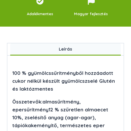
Adalékmentes
Magyar fejlesztés
Leírás
100 % gyümölcssűrítményből hozzáadott
cukor nélkül készült gyümölcszselé Glutén
és laktózmentes
Összetevők:almasűrítmény,
epersűrítmény12 % szűretlen almaecet
10%, zselésítő anyag (agar-agar),
tápiókakeményítő, természetes eper