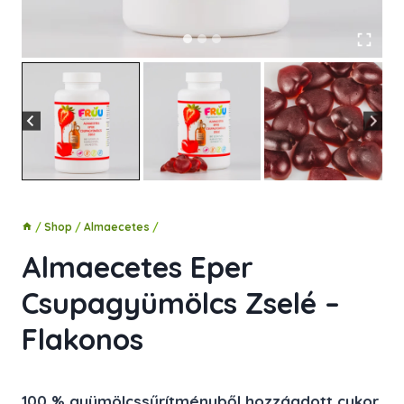
/
Shop
/
Almaecetes
/
Almaecetes Eper
Csupagyümölcs Zselé –
Flakonos
100 % gyümölcssűrítményből hozzáadott cukor