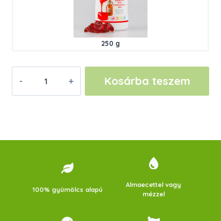
250 g
Almaecetes
Kosárba teszem
Eper
Csupagyümölcs
Zselé
–
Flakonos
mennyiség
Almaecettel vagy
100% gyümölcs alapú
mézzel