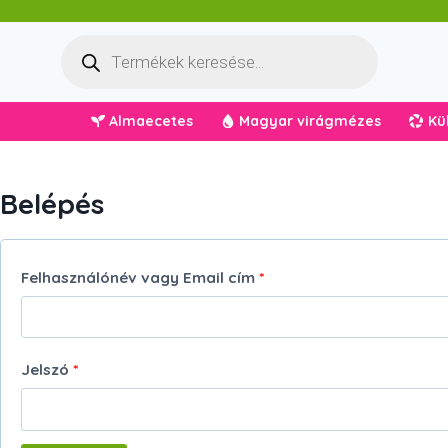
Skip
to
Products
search
content
Almaecetes
Magyar virágmézes
Kü
Belépés
K
Felhasználónév vagy Email cím
*
ö
t
K
Jelszó
*
e
ö
l
t