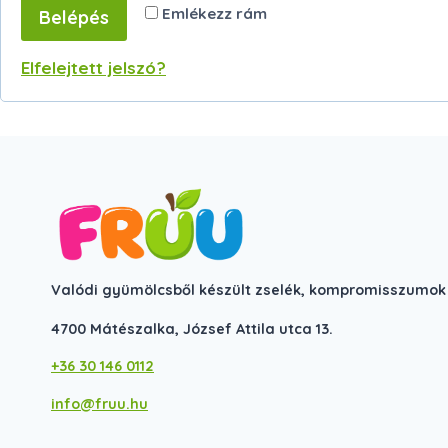
e
Emlékezz rám
Belépés
e
z
l
Elfelejtett jelszó?
ő
e
z
ő
Valódi gyümölcsből készült zselék, kompromisszumok 
4700 Mátészalka, József Attila utca 13.
+36 30 146 0112
info@fruu.hu