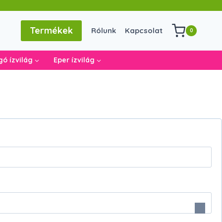
Termékek
Rólunk
Kapcsolat
0
ó ízvilág
Eper ízvilág