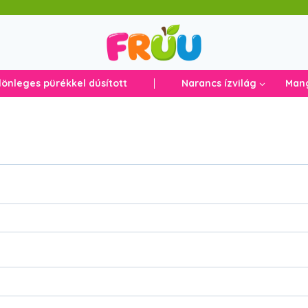
lönleges pürékkel dúsított
Narancs ízvilág
Mang