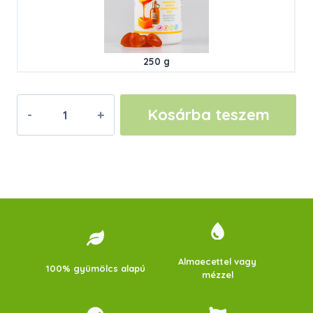
250 g
Almaecetes
Kosárba teszem
Mangó
Csupagyümölcs
Zselé
–
Flakonos
mennyiség
Almaecettel vagy
100% gyümölcs alapú
mézzel