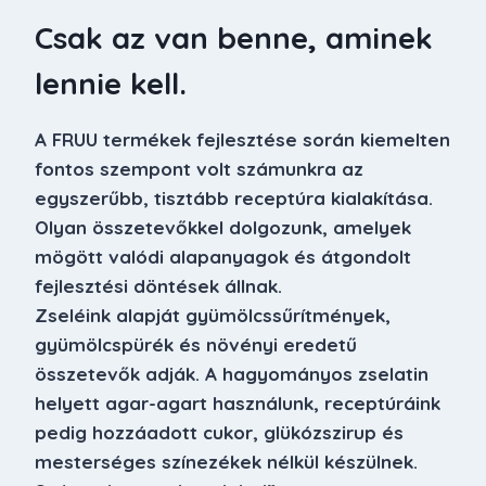
Csak az van benne, aminek
lennie kell.
A FRUU termékek fejlesztése során kiemelten
fontos szempont volt számunkra az
egyszerűbb, tisztább receptúra kialakítása.
Olyan összetevőkkel dolgozunk, amelyek
mögött valódi alapanyagok és átgondolt
fejlesztési döntések állnak.
Zseléink alapját gyümölcssűrítmények,
gyümölcspürék és növényi eredetű
összetevők adják. A hagyományos zselatin
helyett agar-agart használunk, receptúráink
pedig hozzáadott cukor, glükózszirup és
mesterséges színezékek nélkül készülnek.