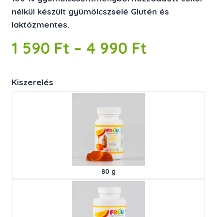
nélkül készült gyümölcszselé Glutén és
laktózmentes.
Ártartom
1 590
Ft
–
4 990
Ft
1
Kiszerelés
590 Ft
–
4
990 Ft
80 g