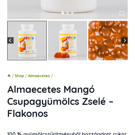
/
Shop
/
Almaecetes
/
Almaecetes Mangó
Csupagyümölcs Zselé –
Flakonos
100 % gyümölcssűrítményből hozzáadott cukor