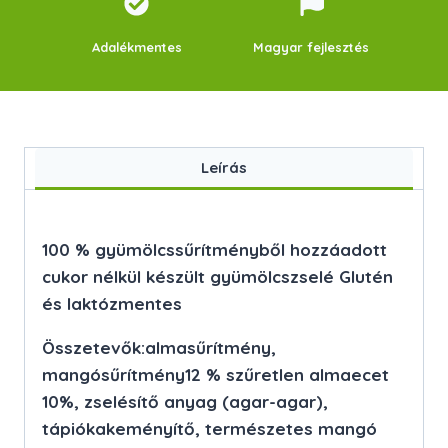
Adalékmentes
Magyar fejlesztés
Leírás
100 % gyümölcssűrítményből hozzáadott
cukor nélkül készült gyümölcszselé Glutén
és laktózmentes
Összetevők:almasűrítmény,
mangósűrítmény12 % szűretlen almaecet
10%, zselésítő anyag (agar-agar),
tápiókakeményítő, természetes mangó