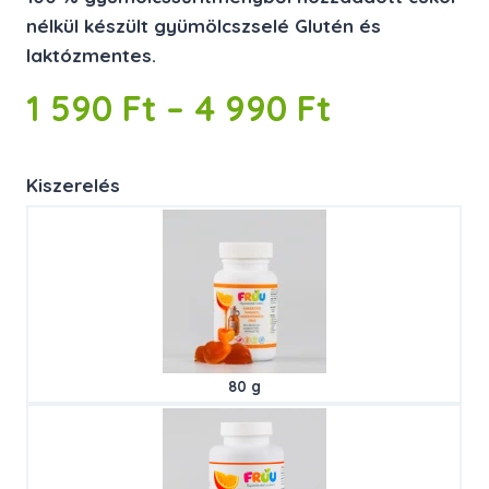
nélkül készült gyümölcszselé Glutén és
laktózmentes.
Ártartom
1 590
Ft
–
4 990
Ft
1
Kiszerelés
590 Ft
–
4
990 Ft
80 g