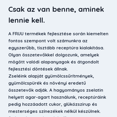
Csak az van benne, aminek
lennie kell.
A FRUU termékek fejlesztése során kiemelten
fontos szempont volt számunkra az
egyszerűbb, tisztább receptúra kialakítása.
Olyan összetevőkkel dolgozunk, amelyek
mögött valódi alapanyagok és átgondolt
fejlesztési döntések állnak.
Zseléink alapját gyümölcssűrítmények,
gyümölcspürék és növényi eredetű
összetevők adják. A hagyományos zselatin
helyett agar-agart használunk, receptúráink
pedig hozzáadott cukor, glükózszirup és
mesterséges színezékek nélkül készülnek.