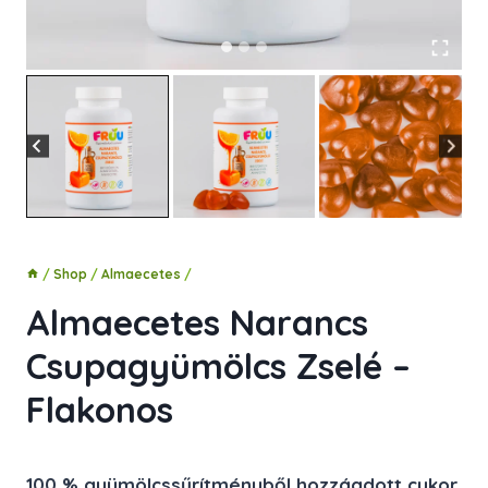
/
Shop
/
Almaecetes
/
Almaecetes Narancs
Csupagyümölcs Zselé –
Flakonos
100 % gyümölcssűrítményből hozzáadott cukor