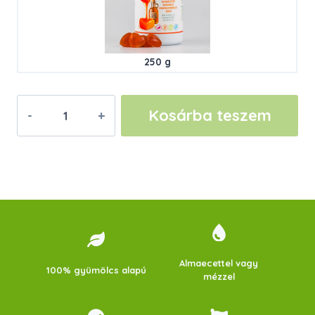
250 g
Almaecetes
Kosárba teszem
Narancs
Csupagyümölcs
Zselé
–
Flakonos
mennyiség
Almaecettel vagy
100% gyümölcs alapú
mézzel