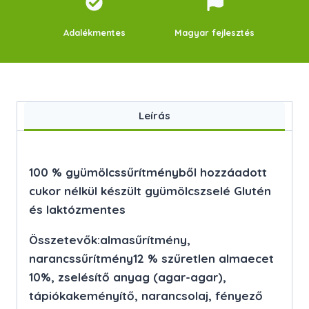
Adalékmentes
Magyar fejlesztés
Leírás
100 % gyümölcssűrítményből hozzáadott
cukor nélkül készült gyümölcszselé Glutén
és laktózmentes
Összetevők:almasűrítmény,
narancssűrítmény12 % szűretlen almaecet
10%, zselésítő anyag (agar-agar),
tápiókakeményítő, narancsolaj, fényező