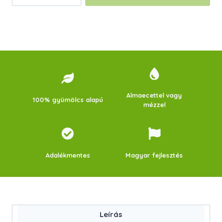
Csupagyümölcs
Zselé
–
Tasakos
mennyiség
Almaecettel vagy
100% gyümölcs alapú
mézzel
Adalékmentes
Magyar fejlesztés
Leírás