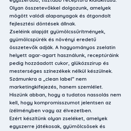
Olyan összetevőkkel dolgozunk, amelyek
mögött valódi alapanyagok és átgondolt
fejlesztési döntések állnak.
Zseléink alapját gyümölcssűrítmények,
gyümölcspürék és növényi eredetű
összetevők adják. A hagyományos zselatin
helyett agar-agart használunk, receptúráink
pedig hozzáadott cukor, glükózszirup és
mesterséges színezékek nélkül készülnek.
Számunkra a „clean label” nem
marketingkifejezés, hanem szemlélet.
Hiszünk abban, hogy a tudatos nassolás nem
kell, hogy kompromisszumot jelentsen az
ízélményben vagy az élvezetben.
Ezért készítünk olyan zseléket, amelyek
egyszerre játékosak, gyümölcsösek és