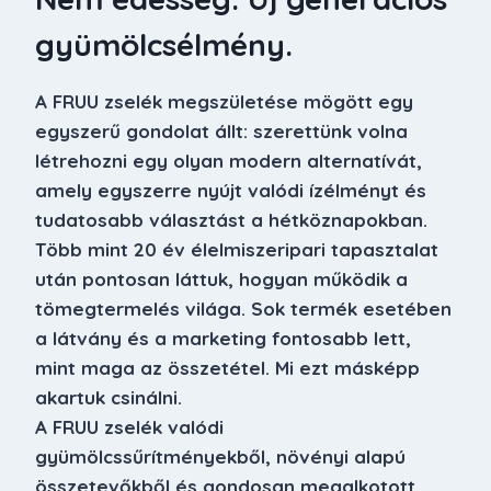
gyümölcsélmény.
A FRUU zselék megszületése mögött egy
egyszerű gondolat állt: szerettünk volna
létrehozni egy olyan modern alternatívát,
amely egyszerre nyújt valódi ízélményt és
tudatosabb választást a hétköznapokban.
Több mint 20 év élelmiszeripari tapasztalat
után pontosan láttuk, hogyan működik a
tömegtermelés világa. Sok termék esetében
a látvány és a marketing fontosabb lett,
mint maga az összetétel. Mi ezt másképp
akartuk csinálni.
A FRUU zselék valódi
gyümölcssűrítményekből, növényi alapú
összetevőkből és gondosan megalkotott