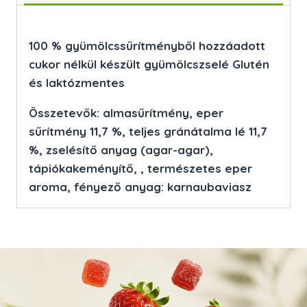
100 % gyümölcssűrítményből hozzáadott
cukor nélkül készült gyümölcszselé Glutén
és laktózmentes
Összetevők: almasűrítmény, eper
sűrítmény 11,7 %, teljes gránátalma lé 11,7
%, zselésítő anyag (agar-agar),
tápiókakeményítő, , természetes eper
aroma, fényező anyag: karnaubaviasz