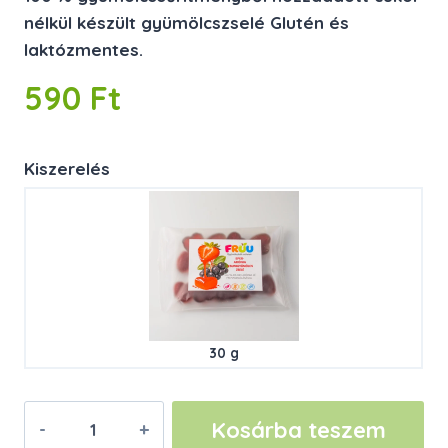
nélkül készült gyümölcszselé Glutén és
laktózmentes.
590
Ft
Kiszerelés
30 g
Eper-
Kosárba teszem
Arónia