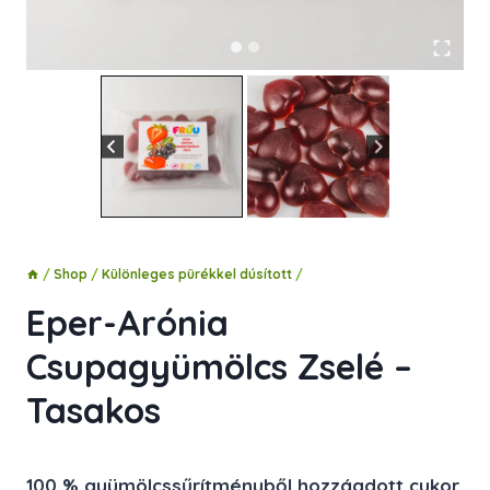
/
Shop
/
Különleges pürékkel dúsított
/
Eper-Arónia
Csupagyümölcs Zselé –
Tasakos
100 % gyümölcssűrítményből hozzáadott cukor