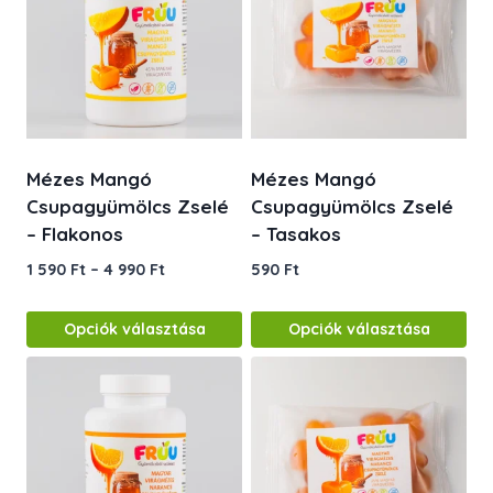
Mézes Mangó
Mézes Mangó
Csupagyümölcs Zselé
Csupagyümölcs Zselé
– Flakonos
– Tasakos
Ártartomány:
1 590
Ft
–
4 990
Ft
590
Ft
1
590 Ft
Opciók választása
Opciók választása
-
Ennek
Ennek
4
a
a
990 Ft
terméknek
terméknek
több
több
variációja
variációja