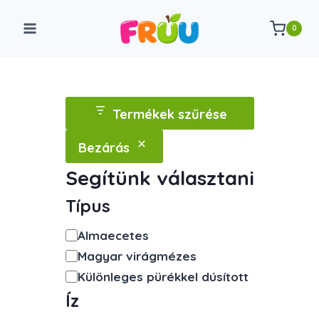
Skip
to
0
content
Termékek szűrése
Bezárás
Segítünk választani
Típus
Kategória
Almaecetes
Magyar virágmézes
Különleges pürékkel dúsított
Íz