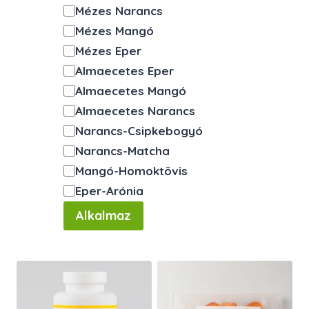
Íz
Mézes Narancs
Mézes Mangó
Mézes Eper
Almaecetes Eper
Almaecetes Mangó
Almaecetes Narancs
Narancs-Csipkebogyó
Narancs-Matcha
Mangó-Homoktövis
Eper-Arónia
Alkalmaz