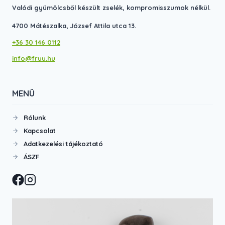
ki
ki
Valódi gyümölcsből készült zselék, kompromisszumok nélkül.
4700 Mátészalka, József Attila utca 13.
+36 30 146 0112
info@fruu.hu
MENÜ
Rólunk
Kapcsolat
Adatkezelési tájékoztató
ÁSZF